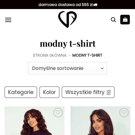
Przewiń
darmowa dostawa od 555 zł 🚛
do
zawartości
modny t-shirt
STRONA GŁÓWNA
»
MODNY T-SHIRT
Kategorie
Kolor
Wszystkie filtry
Dodaj do
Dodaj do
ulubionych
ulubionych