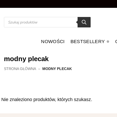
Przewiń
do
zawartości
Wyszukiwarka
produktów
NOWOŚCI
BESTSELLERY ⭐️
modny plecak
STRONA GŁÓWNA
»
MODNY PLECAK
Nie znaleziono produktów, których szukasz.