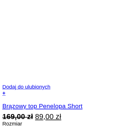
Dodaj do ulubionych
+
Ten
produkt
Brązowy top Penelopa Short
ma
Pierwotna
Aktualna
169,00
zł
89,00
zł
wiele
cena
cena
wariantów.
Rozmiar
Opcje