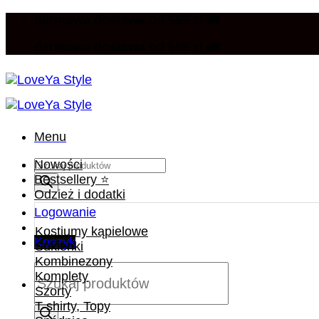
Przewiń
darmowa dostawa od 555 zł 🚛
do
darmowa dostawa od 555 zł 🚛
zawartości
Menu
Wyszukiwarka
Nowości
produktów
Bestsellery ⭐️
Odzież i dodatki
Logowanie
Kostiumy kąpielowe
Koszyk
Sukienki
Kombinezony
Wyszukiwarka
Komplety
produktów
Szorty
T-shirty, Topy