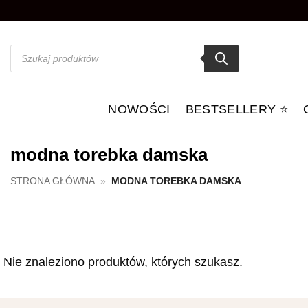
Przewiń
do
zawartości
Wyszukiwarka
produktów
NOWOŚCI
BESTSELLERY ⭐️
modna torebka damska
STRONA GŁÓWNA
»
MODNA TOREBKA DAMSKA
Nie znaleziono produktów, których szukasz.