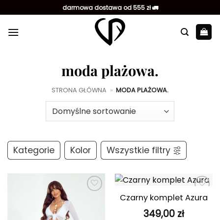
Przewiń
darmowa dostawa od 555 zł 🚛
do
zawartości
moda plażowa.
STRONA GŁÓWNA
»
MODA PLAŻOWA.
Kategorie
Kolor
Wszystkie filtry
Czarny komplet Azura
Dodaj do
Dodaj do
ulubionych
ulubionych
349,00
zł