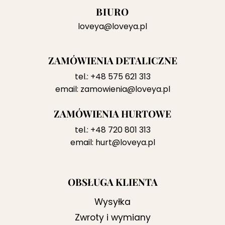
BIURO
loveya@loveya.pl
ZAMÓWIENIA DETALICZNE
tel.:
+48 575 621 313
email:
zamowienia@loveya.pl
ZAMÓWIENIA HURTOWE
tel.:
+48 720 801 313
email:
hurt@loveya.pl
OBSŁUGA KLIENTA
Wysyłka
Zwroty i wymiany