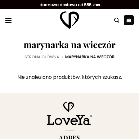
Przewiń
darmowa dostawa od 555 zł 🚛
do
zawartości
marynarka na wieczór
STRONA GŁÓWNA
»
MARYNARKA NA WIECZÓR
Nie znaleziono produktów, których szukasz.
ADRES