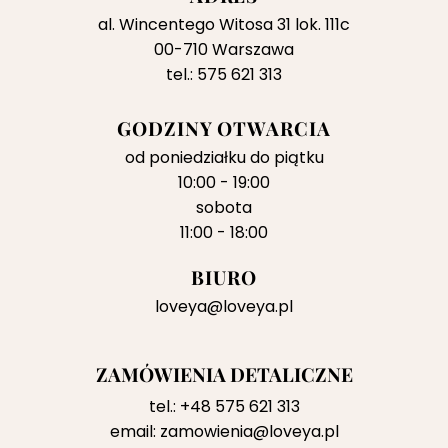
al. Wincentego Witosa 31 lok. 111c
00-710 Warszawa
tel.: 575 621 313
GODZINY OTWARCIA
od poniedziałku do piątku
10:00 - 19:00
sobota
11:00 - 18:00
BIURO
loveya@loveya.pl
ZAMÓWIENIA DETALICZNE
tel.:
+48 575 621 313
email:
zamowienia@loveya.pl