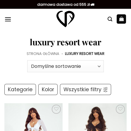
Przewiń
darmowa dostawa od 555 zł 🚛
do
zawartości
luxury resort wear
STRONA GŁÓWNA
»
LUXURY RESORT WEAR
Kategorie
Kolor
Wszystkie filtry
Dodaj do
Dodaj do
ulubionych
ulubionych