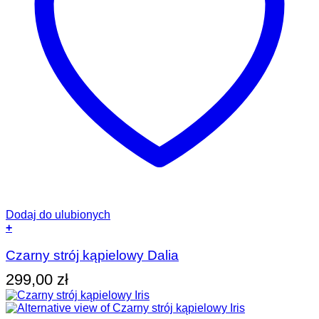
Dodaj do ulubionych
+
Ten
produkt
Czarny strój kąpielowy Dalia
ma
299,00
zł
wiele
wariantów.
Opcje
można