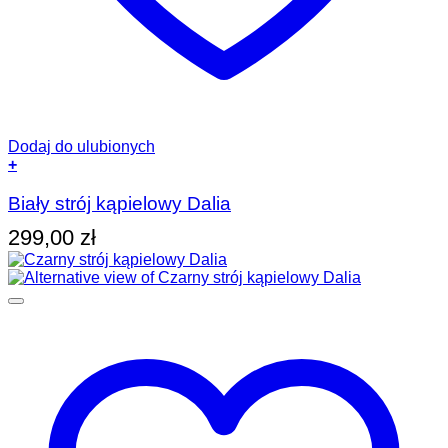
Dodaj do ulubionych
+
Ten
produkt
Biały strój kąpielowy Dalia
ma
299,00
zł
wiele
wariantów.
Opcje
można
wybrać
na
stronie
produktu