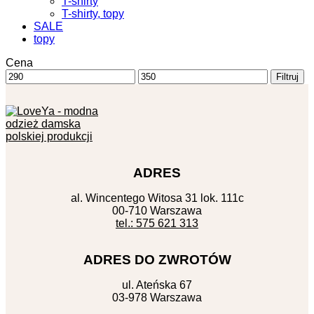
T-shirty
T-shirty, topy
SALE
topy
Cena
Cena
Cena
Filtruj
min
max
ADRES
al. Wincentego Witosa 31 lok. 111c
00-710 Warszawa
tel.: 575 621 313
ADRES DO ZWROTÓW
ul. Ateńska 67
03-978 Warszawa