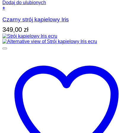
Dodaj do ulubionych
+
Ten
produkt
Czarny strój kąpielowy Iris
ma
349,00
zł
wiele
wariantów.
Opcje
można
wybrać
na
stronie
produktu