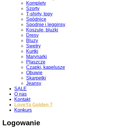
Komplety
Szorty
T-shirty, topy
Spódnice
Spodnie i legginsy
Koszule, bluzki
Dresy
Bluzy
Swetry
Kurtki
Marynarki
Płaszcze
Czapki, kapelusze
Obuwie
Skarpetki
Jeansy
SALE
O nas
Kontakt
LoveYa Golden 7
Konkurs
Logowanie