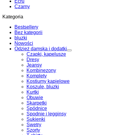
Ecru
Czarny
Kategoria
Bestsellery
Bez kategorii
bluzki
Nowości
Odzież damska i dodatki
Czapki, kapelusze
Dresy
Jeansy
Kombinezony
Komplety
Kostiumy kąpielowe
Koszule, bluzki
Kurtki
Obuwie
Skarpetki
Spódnice
Spodnie i legginsy
Sukienki
Swetry
Szorty