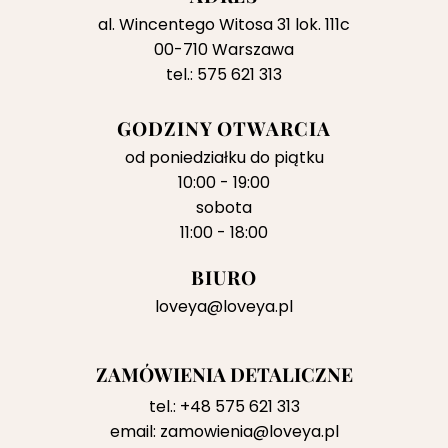
al. Wincentego Witosa 31 lok. 111c
00-710 Warszawa
tel.: 575 621 313
GODZINY OTWARCIA
od poniedziałku do piątku
10:00 - 19:00
sobota
11:00 - 18:00
BIURO
loveya@loveya.pl
ZAMÓWIENIA DETALICZNE
tel.:
+48 575 621 313
email:
zamowienia@loveya.pl