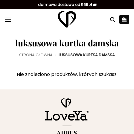
Przewiń
darmowa dostawa od 555 zł 🚛
do
zawartości
luksusowa kurtka damska
STRONA GŁÓWNA
»
LUKSUSOWA KURTKA DAMSKA
Nie znaleziono produktów, których szukasz.
ADRES