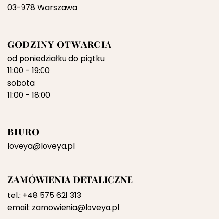
03-978 Warszawa
GODZINY OTWARCIA
od poniedziałku do piątku
11:00 - 19:00
sobota
11:00 - 18:00
BIURO
loveya@loveya.pl
ZAMÓWIENIA DETALICZNE
tel.:
+48 575 621 313
email:
zamowienia@loveya.pl