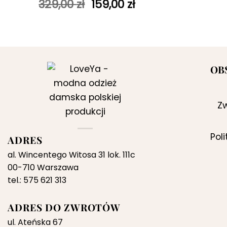
Pierwotna
Aktualna
329,00
zł
159,00
zł
cena
cena
wynosiła:
wynosi:
329,00 zł.
159,00 zł.
OB
Zw
Pol
ADRES
al. Wincentego Witosa 31 lok. 111c
00-710 Warszawa
tel.: 575 621 313
ADRES DO ZWROTÓW
ul. Ateńska 67