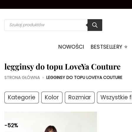
Przewiń
do
zawartości
Wyszukiwarka
produktów
NOWOŚCI
BESTSELLERY ⭐️
legginsy do topu LoveYa Couture
STRONA GŁÓWNA
»
LEGGINSY DO TOPU LOVEYA COUTURE
Kategorie
Kolor
Rozmiar
Wszystkie fi
-52%
Dodaj do