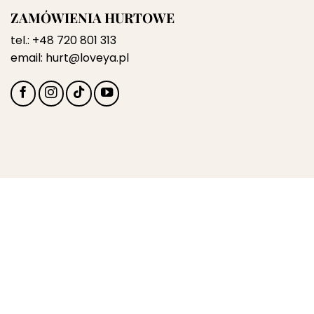
ZAMÓWIENIA HURTOWE
tel.:
+48 720 801 313
email:
hurt@loveya.pl