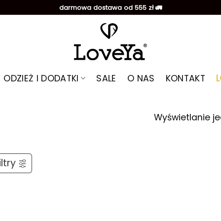
darmowa dostawa od 555 zł 🚛
ODZIEŻ I DODATKI
SALE
O NAS
KONTAKT
Wyświetlanie j
ltry