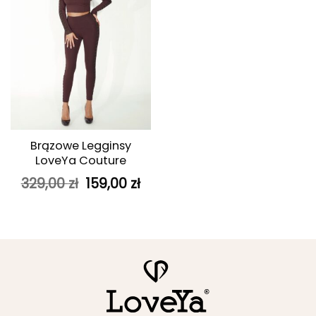
Brązowe Legginsy
LoveYa Couture
Pierwotna
Aktualna
329,00
zł
159,00
zł
cena
cena
wynosiła:
wynosi:
329,00 zł.
159,00 zł.