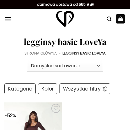
Przewiń
darmowa dostawa od 555 zł 🚛
do
zawartości
legginsy basic LoveYa
STRONA GŁÓWNA
»
LEGGINSY BASIC LOVEYA
Kategorie
Kolor
Wszystkie filtry
-52%
Dodaj do
ulubionych