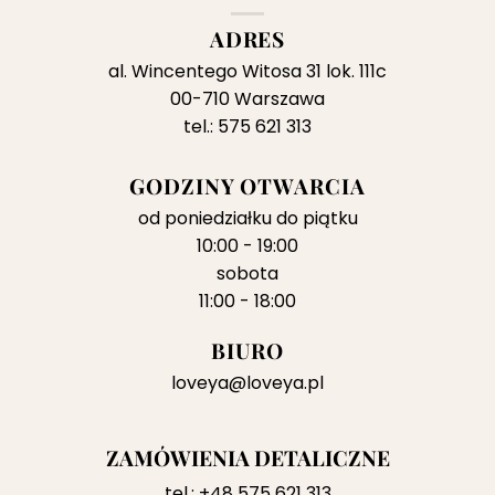
ADRES
al. Wincentego Witosa 31 lok. 111c
00-710 Warszawa
tel.: 575 621 313
GODZINY OTWARCIA
od poniedziałku do piątku
10:00 - 19:00
sobota
11:00 - 18:00
BIURO
loveya@loveya.pl
ZAMÓWIENIA DETALICZNE
tel.:
+48 575 621 313