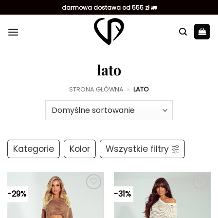
Przewiń
darmowa dostawa od 555 zł 🚛
do
zawartości
lato
STRONA GŁÓWNA
»
LATO
Kategorie
Kolor
Wszystkie filtry
-29%
-31%
Dodaj do
Dodaj do
ulubionych
ulubionych