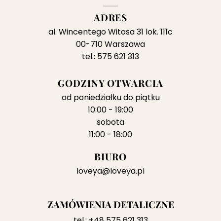
ADRES
al. Wincentego Witosa 31 lok. 111c
00-710 Warszawa
tel.: 575 621 313
GODZINY OTWARCIA
od poniedziałku do piątku
10:00 - 19:00
sobota
11:00 - 18:00
BIURO
loveya@loveya.pl
ZAMÓWIENIA DETALICZNE
tel.:
+48 575 621 313