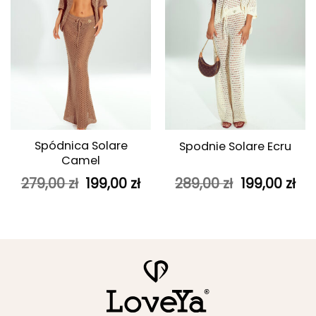
Spódnica Solare
Spodnie Solare Ecru
Camel
Pierwotna
Aktualna
Pierwotna
Ak
279,00
zł
199,00
zł
289,00
zł
199,00
zł
cena
cena
cena
ce
wynosiła:
wynosi:
wynosiła:
wyn
279,00 zł.
199,00 zł.
289,00 zł.
199