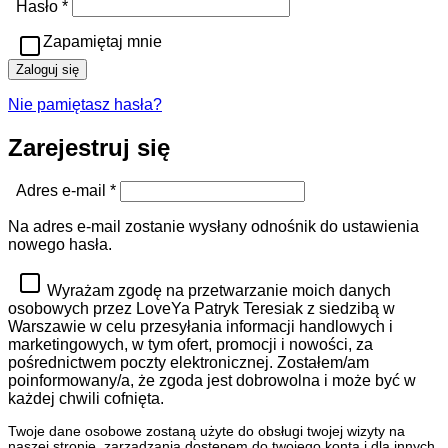
Wymagane
Hasło
*
Zapamiętaj mnie
Zaloguj się
Nie pamiętasz hasła?
Zarejestruj się
Wymagane
Adres e-mail
*
Na adres e-mail zostanie wysłany odnośnik do ustawienia
nowego hasła.
Wyrażam zgodę na przetwarzanie moich danych
osobowych przez LoveYa Patryk Teresiak z siedzibą w
Warszawie w celu przesyłania informacji handlowych i
marketingowych, w tym ofert, promocji i nowości, za
pośrednictwem poczty elektronicznej. Zostałem/am
poinformowany/a, że zgoda jest dobrowolna i może być w
każdej chwili cofnięta.
Twoje dane osobowe zostaną użyte do obsługi twojej wizyty na
naszej stronie, zarządzania dostępem do twojego konta i dla innych