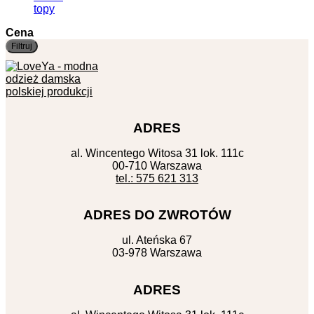
topy
Cena
Filtruj
m
ADRES
al. Wincentego Witosa 31 lok. 111c
00-710 Warszawa
tel.: 575 621 313
ADRES DO ZWROTÓW
ul. Ateńska 67
03-978 Warszawa
ADRES