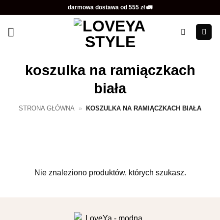
Przewiń
darmowa dostawa od 555 zł 🚛
do
zawartości
koszulka na ramiączkach
biała
STRONA GŁÓWNA
»
KOSZULKA NA RAMIĄCZKACH BIAŁA
Nie znaleziono produktów, których szukasz.