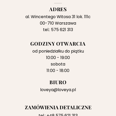
ADRES
al. Wincentego Witosa 31 lok. 111c
00-710 Warszawa
tel.: 575 621 313
GODZINY OTWARCIA
od poniedziałku do piątku
10:00 - 19:00
sobota
11:00 - 18:00
BIURO
loveya@loveya.pl
ZAMÓWIENIA DETALICZNE
tel.:
+48 575 621 313