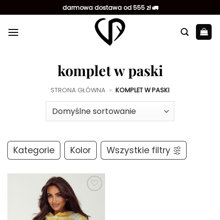
Przewiń
darmowa dostawa od 555 zł 🚛
do
zawartości
komplet w paski
STRONA GŁÓWNA
»
KOMPLET W PASKI
Kategorie
Kolor
Wszystkie filtry
Dodaj do
ulubionych