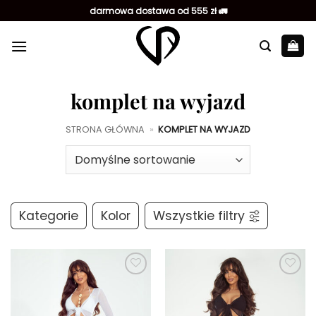
Przewiń
darmowa dostawa od 555 zł 🚛
do
zawartości
komplet na wyjazd
STRONA GŁÓWNA
»
KOMPLET NA WYJAZD
Kategorie
Kolor
Wszystkie filtry
Dodaj do
Dodaj do
ulubionych
ulubionych