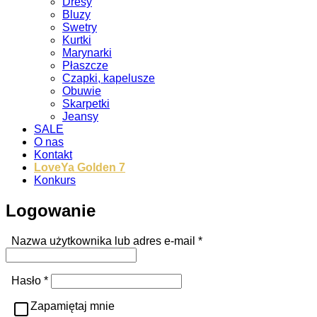
Dresy
Bluzy
Swetry
Kurtki
Marynarki
Płaszcze
Czapki, kapelusze
Obuwie
Skarpetki
Jeansy
SALE
O nas
Kontakt
LoveYa Golden 7
Konkurs
Logowanie
Wymagane
Nazwa użytkownika lub adres e-mail
*
Wymagane
Hasło
*
Zapamiętaj mnie