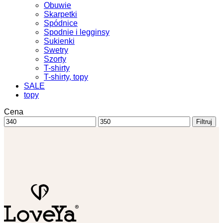
Obuwie
Skarpetki
Spódnice
Spodnie i legginsy
Sukienki
Swetry
Szorty
T-shirty
T-shirty, topy
SALE
topy
Cena
Cena
Cena
Filtruj
min
max