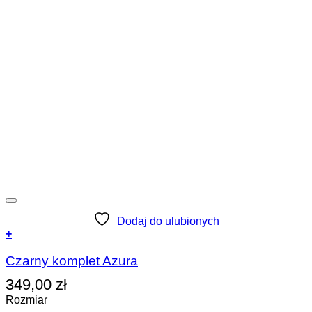
Dodaj do ulubionych
+
Ten
produkt
Czarny komplet Azura
ma
349,00
zł
wiele
wariantów.
Rozmiar
Opcje