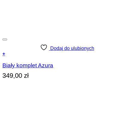
Dodaj do ulubionych
+
Ten
produkt
Biały komplet Azura
ma
349,00
zł
wiele
wariantów.
Opcje
można
wybrać
na
stronie
produktu