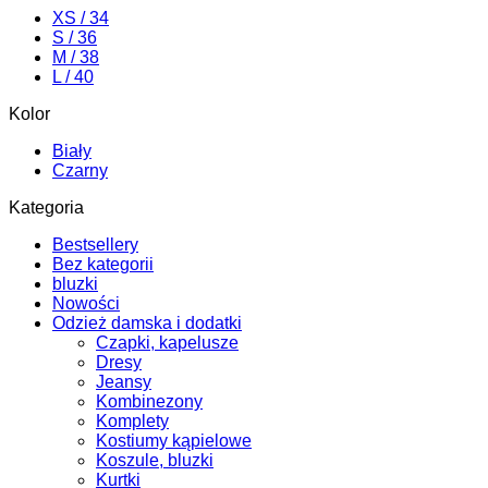
można
XS / 34
wybrać
S / 36
na
M / 38
stronie
L / 40
produktu
Kolor
Biały
Czarny
Kategoria
Bestsellery
Bez kategorii
bluzki
Nowości
Odzież damska i dodatki
Czapki, kapelusze
Dresy
Jeansy
Kombinezony
Komplety
Kostiumy kąpielowe
Koszule, bluzki
Kurtki