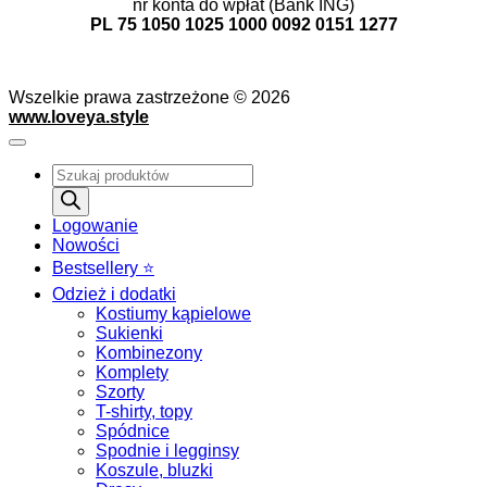
nr konta do wpłat (Bank ING)
PL 75 1050 1025 1000 0092 0151 1277
Wszelkie prawa zastrzeżone © 2026
www.loveya.style
Wyszukiwarka
produktów
Logowanie
Nowości
Bestsellery ⭐️
Odzież i dodatki
Kostiumy kąpielowe
Sukienki
Kombinezony
Komplety
Szorty
T-shirty, topy
Spódnice
Spodnie i legginsy
Koszule, bluzki