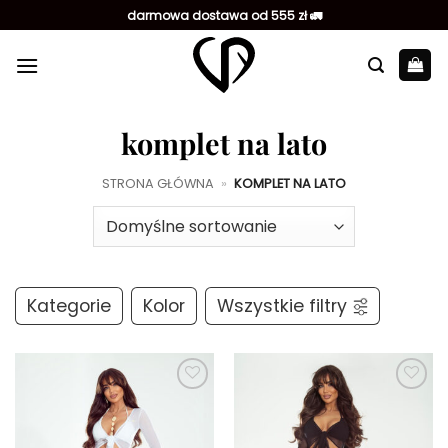
Przewiń
darmowa dostawa od 555 zł 🚛
do
zawartości
komplet na lato
STRONA GŁÓWNA
»
KOMPLET NA LATO
Kategorie
Kolor
Wszystkie filtry
Dodaj do
Dodaj do
ulubionych
ulubionych