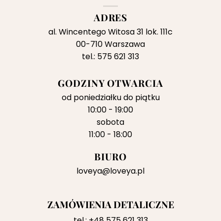
ADRES
al. Wincentego Witosa 31 lok. 111c
00-710 Warszawa
tel.: 575 621 313
GODZINY OTWARCIA
od poniedziałku do piątku
10:00 - 19:00
sobota
11:00 - 18:00
BIURO
loveya@loveya.pl
ZAMÓWIENIA DETALICZNE
tel.:
+48 575 621 313