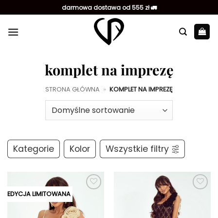
Przewiń
darmowa dostawa od 555 zł 🚛
do
zawartości
komplet na imprezę
STRONA GŁÓWNA
»
KOMPLET NA IMPREZĘ
Kategorie
Kolor
Wszystkie filtry
EDYCJA LIMITOWANA
Dodaj do
Dodaj do
ulubionych
ulubionych