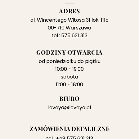
ADRES
al. Wincentego Witosa 31 lok. 111c
00-710 Warszawa
tel.: 575 621 313
GODZINY OTWARCIA
od poniedziałku do piątku
10:00 - 19:00
sobota
11:00 - 18:00
BIURO
loveya@loveya.pl
ZAMÓWIENIA DETALICZNE
tel.:
+48 575 621 313