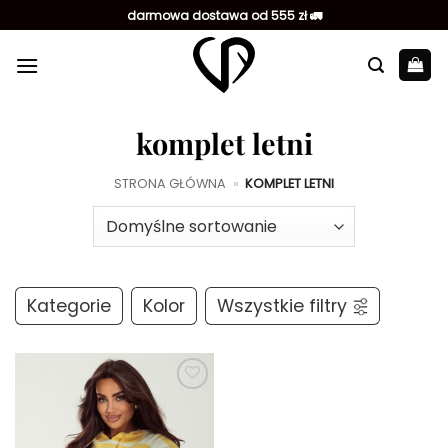
Przewiń
darmowa dostawa od 555 zł 🚛
do
zawartości
komplet letni
STRONA GŁÓWNA
»
KOMPLET LETNI
Kategorie
Kolor
Wszystkie filtry
Dodaj do
ulubionych