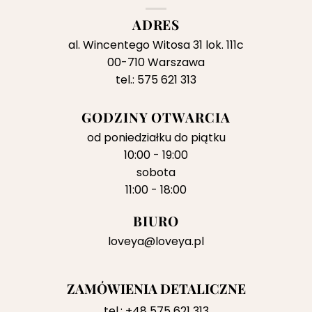
ADRES
al. Wincentego Witosa 31 lok. 111c
00-710 Warszawa
tel.: 575 621 313
GODZINY OTWARCIA
od poniedziałku do piątku
10:00 - 19:00
sobota
11:00 - 18:00
BIURO
loveya@loveya.pl
ZAMÓWIENIA DETALICZNE
tel.:
+48 575 621 313