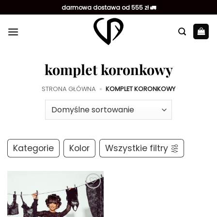
Przewiń
darmowa dostawa od 555 zł 🚛
do
zawartości
komplet koronkowy
STRONA GŁÓWNA
»
KOMPLET KORONKOWY
Kategorie
Kolor
Wszystkie filtry
Dodaj do
ulubionych