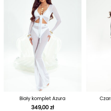
ulubionych
+
+
Biały komplet Azura
Czar
349,00
zł