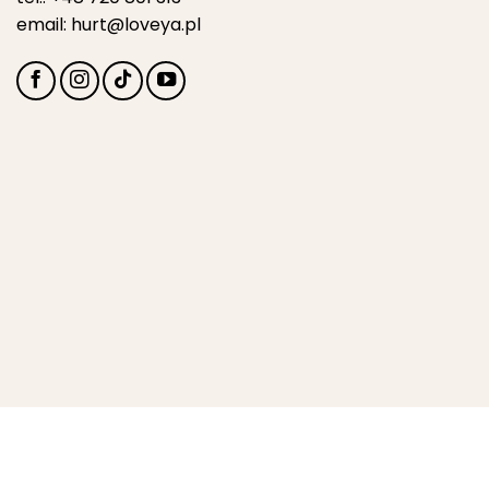
email:
hurt@loveya.pl