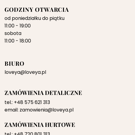
GODZINY OTWARCIA
od poniedziałku do piątku
11:00 - 19:00
sobota
11:00 - 18:00
BIURO
loveya@loveya.pl
ZAMÓWIENIA DETALICZNE
tel.:
+48 575 621 313
email:
zamowienia@loveya.pl
ZAMÓWIENIA HURTOWE
tel.:
+48 720 801 313