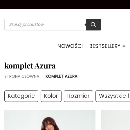
Przewiń
do
zawartości
Wyszukiwarka
produktów
NOWOŚCI
BESTSELLERY ⭐️
komplet Azura
STRONA GŁÓWNA
»
KOMPLET AZURA
Kategorie
Kolor
Rozmiar
Wszystkie fi
Dodaj do