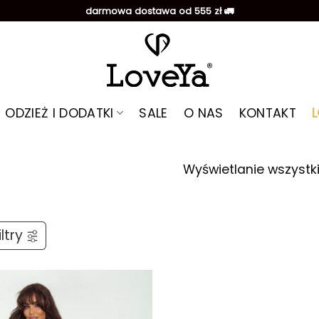
darmowa dostawa od 555 zł 🚛
ODZIEŻ I DODATKI
SALE
O NAS
KONTAKT
Wyświetlanie wszystk
ltry
Dodaj do