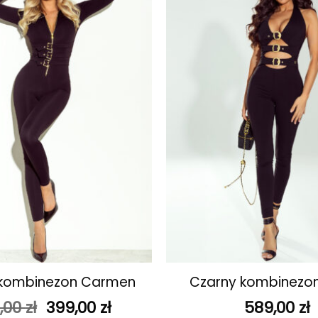
ulubionych
+
 kombinezon Carmen
Czarny kombinezon
Pierwotna
Aktualna
,00
zł
399,00
zł
589,00
zł