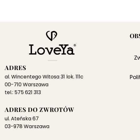
cena
cena
wynosiła:
wynosi:
499,00 zł.
299,00 zł.
OB
Zw
ADRES
al. Wincentego Witosa 31 lok. 111c
Pol
00-710 Warszawa
tel.: 575 621 313
ADRES DO ZWROTÓW
ul. Ateńska 67
03-978 Warszawa