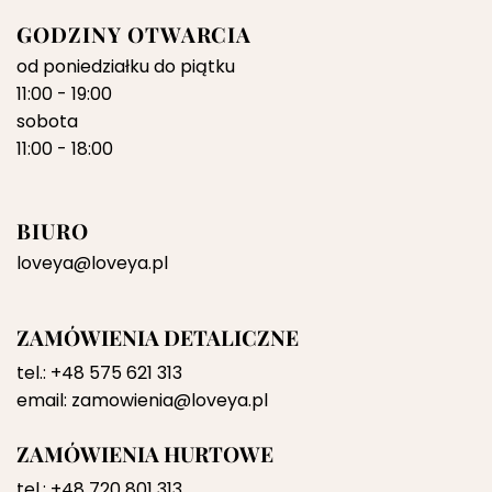
GODZINY OTWARCIA
od poniedziałku do piątku
11:00 - 19:00
sobota
11:00 - 18:00
BIURO
loveya@loveya.pl
ZAMÓWIENIA DETALICZNE
tel.:
+48 575 621 313
email:
zamowienia@loveya.pl
ZAMÓWIENIA HURTOWE
tel.:
+48 720 801 313