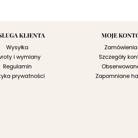
cena
cena
wynosiła:
wynosi:
499,00 zł.
399,00 zł.
SŁUGA KLIENTA
MOJE KONT
Wysyłka
Zamówienia
roty i wymiany
Szczegóły kon
Regulamin
Obserwowan
ityka prywatności
Zapomniane ha