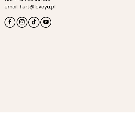
email:
hurt@loveya.pl