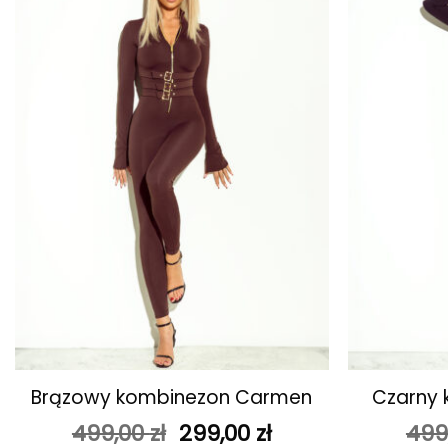
ulubionych
+
+
Brązowy kombinezon Carmen
Czarny
Pierwotna
Aktualna
499,00
zł
299,00
zł
499