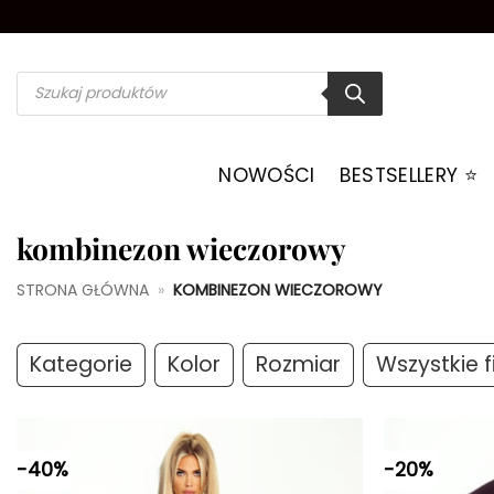
Przewiń
do
zawartości
Wyszukiwarka
produktów
NOWOŚCI
BESTSELLERY ⭐️
kombinezon wieczorowy
STRONA GŁÓWNA
»
KOMBINEZON WIECZOROWY
Kategorie
Kolor
Rozmiar
Wszystkie fi
-40%
-20%
Dodaj do