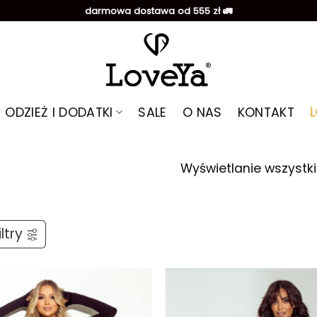
darmowa dostawa od 555 zł 🚛
ODZIEŻ I DODATKI
SALE
O NAS
KONTAKT
Wyświetlanie wszystki
ltry
Dodaj do