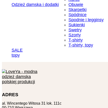
Odzież damska i dodatki
Obuwie
Skarpetki
Spódnice
Spodnie i legginsy
Sukienki
Swetry
Szorty
T-shirty
T-shirty, topy
SALE
topy
ADRES
al. Wincentego Witosa 31 lok. 111c
00-710 Warszawa