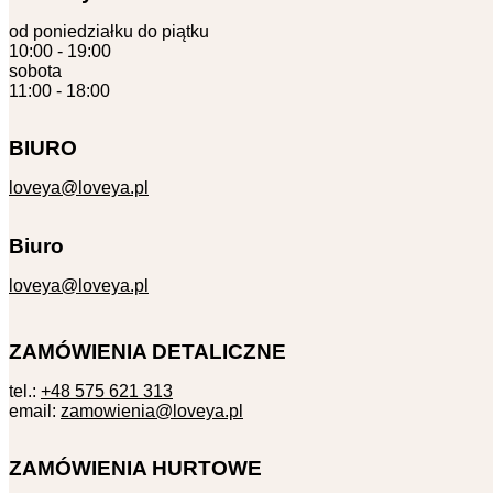
od poniedziałku do piątku
10:00 - 19:00
sobota
11:00 - 18:00
BIURO
loveya@loveya.pl
Biuro
loveya@loveya.pl
ZAMÓWIENIA DETALICZNE
tel.:
+48 575 621 313
email:
zamowienia@loveya.pl
ZAMÓWIENIA HURTOWE