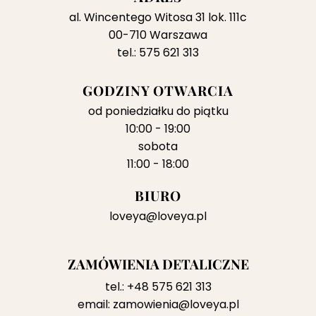
al. Wincentego Witosa 31 lok. 111c
00-710 Warszawa
tel.: 575 621 313
GODZINY OTWARCIA
od poniedziałku do piątku
10:00 - 19:00
sobota
11:00 - 18:00
BIURO
loveya@loveya.pl
ZAMÓWIENIA DETALICZNE
tel.:
+48 575 621 313
email:
zamowienia@loveya.pl