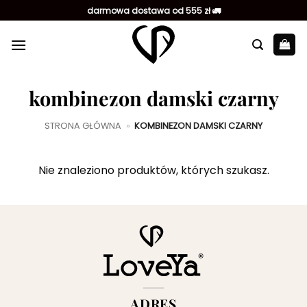
Przewiń
darmowa dostawa od 555 zł 🚛
do
zawartości
kombinezon damski czarny
STRONA GŁÓWNA
»
KOMBINEZON DAMSKI CZARNY
Nie znaleziono produktów, których szukasz.
ADRES