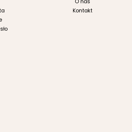
O nas
ta
Kontakt
e
sło