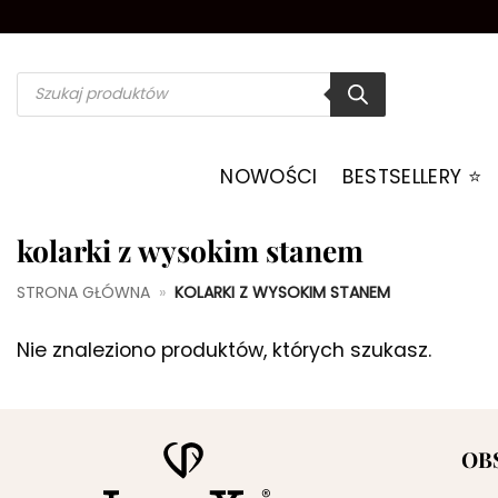
Przewiń
do
zawartości
Wyszukiwarka
produktów
NOWOŚCI
BESTSELLERY ⭐️
kolarki z wysokim stanem
STRONA GŁÓWNA
»
KOLARKI Z WYSOKIM STANEM
Nie znaleziono produktów, których szukasz.
OB