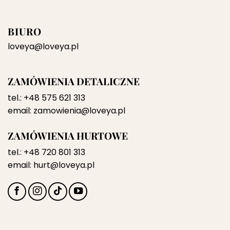
BIURO
loveya@loveya.pl
ZAMÓWIENIA DETALICZNE
tel.:
+48 575 621 313
email:
zamowienia@loveya.pl
ZAMÓWIENIA HURTOWE
tel.:
+48 720 801 313
email:
hurt@loveya.pl