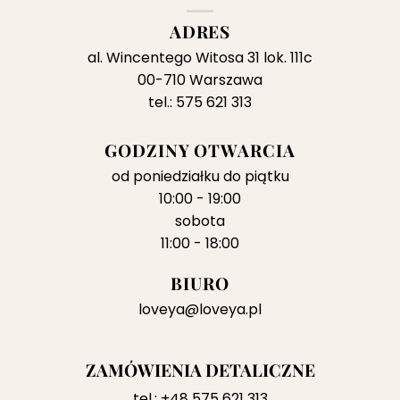
ADRES
al. Wincentego Witosa 31 lok. 111c
00-710 Warszawa
tel.: 575 621 313
GODZINY OTWARCIA
od poniedziałku do piątku
10:00 - 19:00
sobota
11:00 - 18:00
BIURO
loveya@loveya.pl
ZAMÓWIENIA DETALICZNE
tel.:
+48 575 621 313