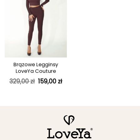
Brązowe Legginsy
LoveYa Couture
Pierwotna
Aktualna
329,00
zł
159,00
zł
cena
cena
wynosiła:
wynosi:
329,00 zł.
159,00 zł.