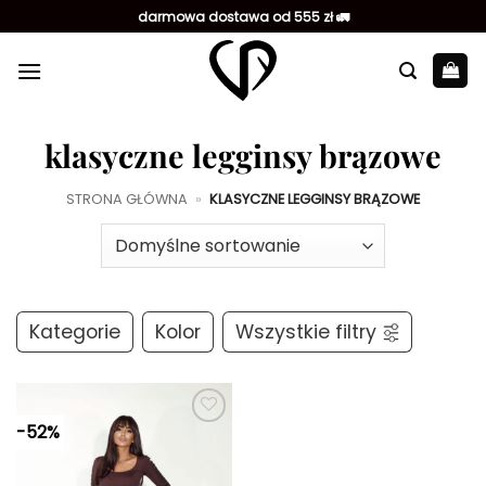
Przewiń
darmowa dostawa od 555 zł 🚛
do
zawartości
klasyczne legginsy brązowe
STRONA GŁÓWNA
»
KLASYCZNE LEGGINSY BRĄZOWE
Kategorie
Kolor
Wszystkie filtry
-52%
Dodaj do
ulubionych