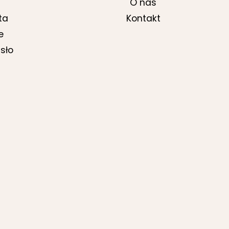
O nas
ta
Kontakt
e
sło