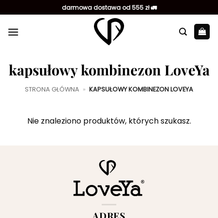
Przewiń
darmowa dostawa od 555 zł 🚛
do
zawartości
kapsułowy kombinezon LoveYa
STRONA GŁÓWNA
»
KAPSUŁOWY KOMBINEZON LOVEYA
Nie znaleziono produktów, których szukasz.
ADRES