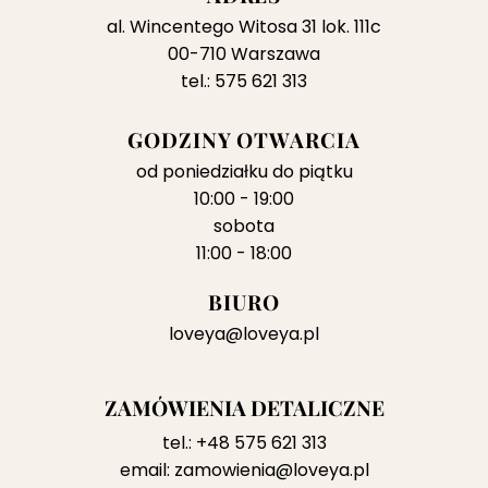
al. Wincentego Witosa 31 lok. 111c
00-710 Warszawa
tel.: 575 621 313
GODZINY OTWARCIA
od poniedziałku do piątku
10:00 - 19:00
sobota
11:00 - 18:00
BIURO
loveya@loveya.pl
ZAMÓWIENIA DETALICZNE
tel.:
+48 575 621 313
email:
zamowienia@loveya.pl