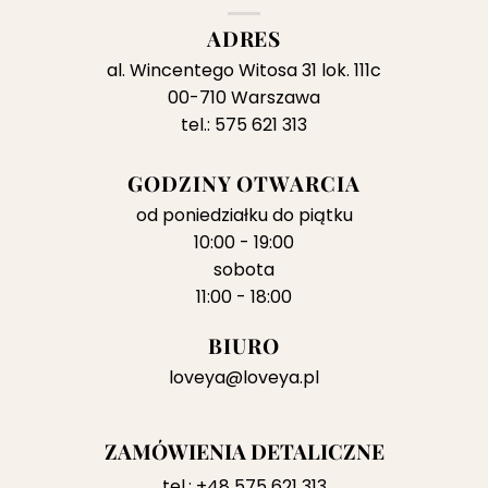
ADRES
al. Wincentego Witosa 31 lok. 111c
00-710 Warszawa
tel.: 575 621 313
GODZINY OTWARCIA
od poniedziałku do piątku
10:00 - 19:00
sobota
11:00 - 18:00
BIURO
loveya@loveya.pl
ZAMÓWIENIA DETALICZNE
tel.:
+48 575 621 313