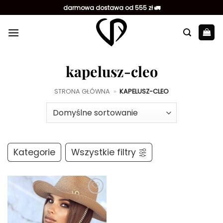
Przewiń
darmowa dostawa od 555 zł 🚛
do
zawartości
kapelusz-cleo
STRONA GŁÓWNA
»
KAPELUSZ-CLEO
Kategorie
Wszystkie filtry
Dodaj do
ulubionych