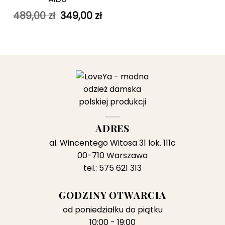
Pierwotna
Aktualna
489,00
zł
349,00
zł
cena
cena
wynosiła:
wynosi:
489,00 zł.
349,00 zł.
ADRES
al. Wincentego Witosa 31 lok. 111c
00-710 Warszawa
tel.: 575 621 313
GODZINY OTWARCIA
od poniedziałku do piątku
10:00 - 19:00