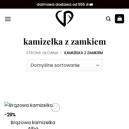
Przewiń
darmowa dostawa od 555 zł 🚛
do
zawartości
kamizelka z zamkiem
STRONA GŁÓWNA
»
KAMIZELKA Z ZAMKIEM
-29%
Dodaj do
ulubionych
Brązowa kamizelka
Alba