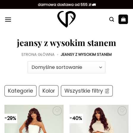
Przewiń
darmowa dostawa od 555 zł 🚛
do
zawartości
jeansy z wysokim stanem
STRONA GŁÓWNA
»
JEANSY Z WYSOKIM STANEM
Kategorie
Kolor
Wszystkie filtry
-29%
-40%
Dodaj do
Dodaj do
ulubionych
ulubionych