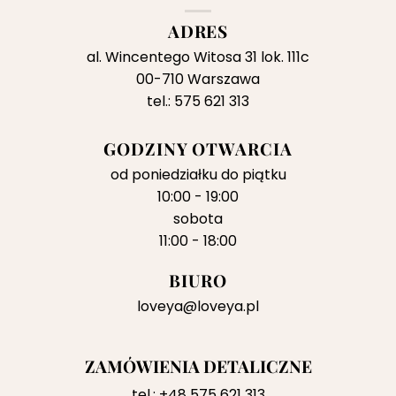
ADRES
al. Wincentego Witosa 31 lok. 111c
00-710 Warszawa
tel.: 575 621 313
GODZINY OTWARCIA
od poniedziałku do piątku
10:00 - 19:00
sobota
11:00 - 18:00
BIURO
loveya@loveya.pl
ZAMÓWIENIA DETALICZNE
tel.:
+48 575 621 313