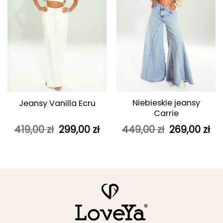
Niebieskie jeansy
Jeansy Vanilla Ecru
Carrie
Pierwotna
Aktualna
Pierwotna
Ak
419,00
zł
299,00
zł
449,00
zł
269,00
zł
cena
cena
cena
ce
wynosiła:
wynosi:
wynosiła:
wy
419,00 zł.
299,00 zł.
449,00 zł.
269