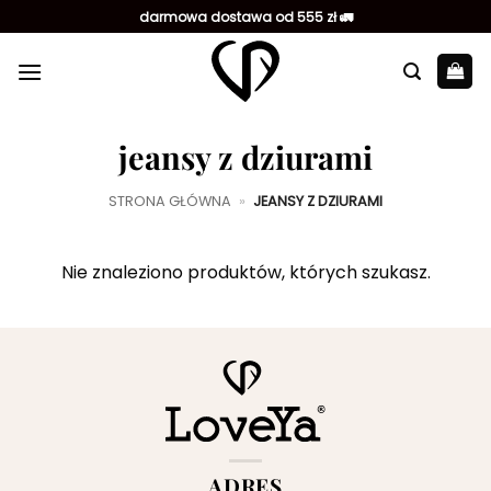
Przewiń
darmowa dostawa od 555 zł 🚛
do
zawartości
jeansy z dziurami
STRONA GŁÓWNA
»
JEANSY Z DZIURAMI
Nie znaleziono produktów, których szukasz.
ADRES