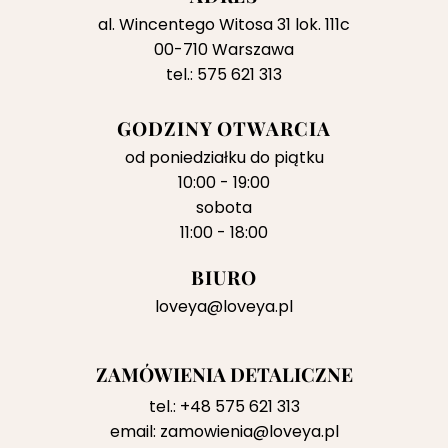
al. Wincentego Witosa 31 lok. 111c
00-710 Warszawa
tel.: 575 621 313
GODZINY OTWARCIA
od poniedziałku do piątku
10:00 - 19:00
sobota
11:00 - 18:00
BIURO
loveya@loveya.pl
ZAMÓWIENIA DETALICZNE
tel.:
+48 575 621 313
email:
zamowienia@loveya.pl