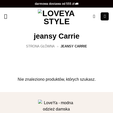
Przewiń
darmowa dostawa od 555 zł 🚛
do
zawartości
jeansy Carrie
STRONA GŁÓWNA
»
JEANSY CARRIE
Nie znaleziono produktów, których szukasz.