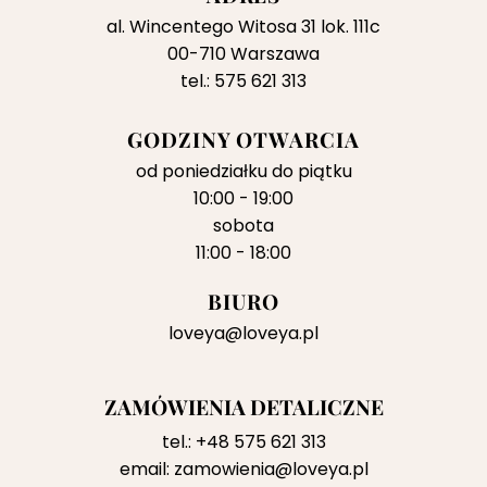
al. Wincentego Witosa 31 lok. 111c
00-710 Warszawa
tel.: 575 621 313
GODZINY OTWARCIA
od poniedziałku do piątku
10:00 - 19:00
sobota
11:00 - 18:00
BIURO
loveya@loveya.pl
ZAMÓWIENIA DETALICZNE
tel.:
+48 575 621 313
email:
zamowienia@loveya.pl