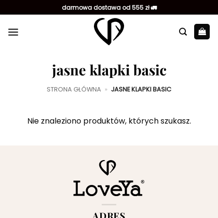
Przewiń
darmowa dostawa od 555 zł 🚛
do
zawartości
jasne klapki basic
STRONA GŁÓWNA
»
JASNE KLAPKI BASIC
Nie znaleziono produktów, których szukasz.
ADRES