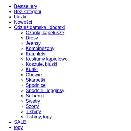
Bestsellery
Bez kategorii
bluzki
Nowości
Odzież damska i dodatki
Czapki, kapelusze
Dresy
Jeansy
Kombinezony
Komplety
Kostiumy kąpielowe
Koszule, bluzki
Kurtki
Obuwie
Skarpetki
Spódnice
Spodnie i legginsy
Sukienki
Swetry
Szorty
T-shirty
T-shirty, topy
SALE
topy