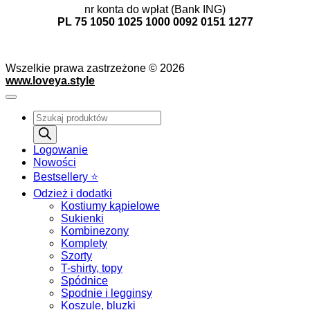
nr konta do wpłat (Bank ING)
PL 75 1050 1025 1000 0092 0151 1277
Wszelkie prawa zastrzeżone © 2026
www.loveya.style
Wyszukiwarka
produktów
Logowanie
Nowości
Bestsellery ⭐️
Odzież i dodatki
Kostiumy kąpielowe
Sukienki
Kombinezony
Komplety
Szorty
T-shirty, topy
Spódnice
Spodnie i legginsy
Koszule, bluzki