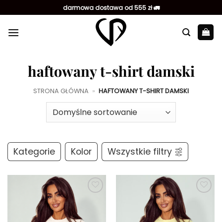
Przewiń
darmowa dostawa od 555 zł 🚛
do
zawartości
haftowany t-shirt damski
STRONA GŁÓWNA
»
HAFTOWANY T-SHIRT DAMSKI
Kategorie
Kolor
Wszystkie filtry
Dodaj do
Dodaj do
ulubionych
ulubionych