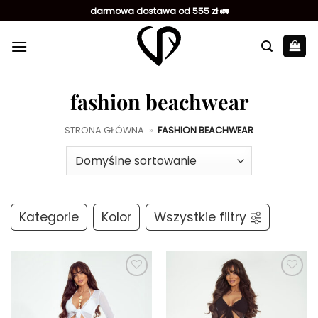
Przewiń
darmowa dostawa od 555 zł 🚛
do
zawartości
fashion beachwear
STRONA GŁÓWNA
»
FASHION BEACHWEAR
Kategorie
Kolor
Wszystkie filtry
Dodaj do
Dodaj do
ulubionych
ulubionych