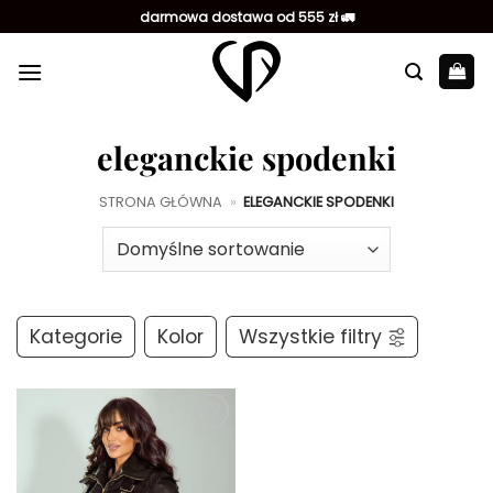
Przewiń
darmowa dostawa od 555 zł 🚛
do
zawartości
eleganckie spodenki
STRONA GŁÓWNA
»
ELEGANCKIE SPODENKI
Kategorie
Kolor
Wszystkie filtry
Dodaj do
ulubionych