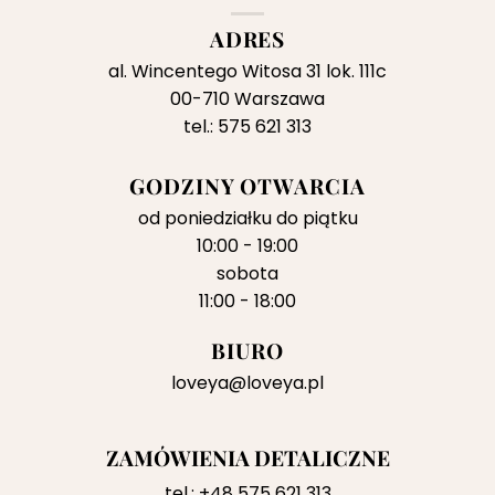
ADRES
al. Wincentego Witosa 31 lok. 111c
00-710 Warszawa
tel.: 575 621 313
GODZINY OTWARCIA
od poniedziałku do piątku
10:00 - 19:00
sobota
11:00 - 18:00
BIURO
loveya@loveya.pl
ZAMÓWIENIA DETALICZNE
tel.:
+48 575 621 313