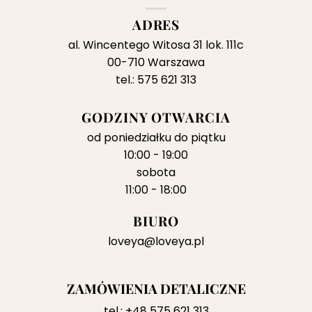
ADRES
al. Wincentego Witosa 31 lok. 111c
00-710 Warszawa
tel.: 575 621 313
GODZINY OTWARCIA
od poniedziałku do piątku
10:00 - 19:00
sobota
11:00 - 18:00
BIURO
loveya@loveya.pl
ZAMÓWIENIA DETALICZNE
tel.:
+48 575 621 313