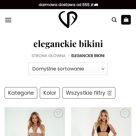
Przewiń
darmowa dostawa od 555 zł 🚛
do
zawartości
eleganckie bikini
STRONA GŁÓWNA
»
ELEGANCKIE BIKINI
Kategorie
Kolor
Wszystkie filtry
Dodaj do
Dodaj do
ulubionych
ulubionych