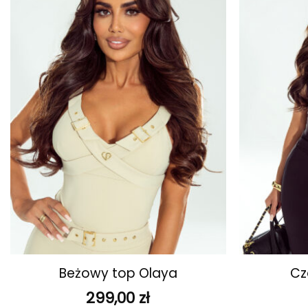
ulubionych
+
+
Beżowy top Olaya
Cz
299,00
zł