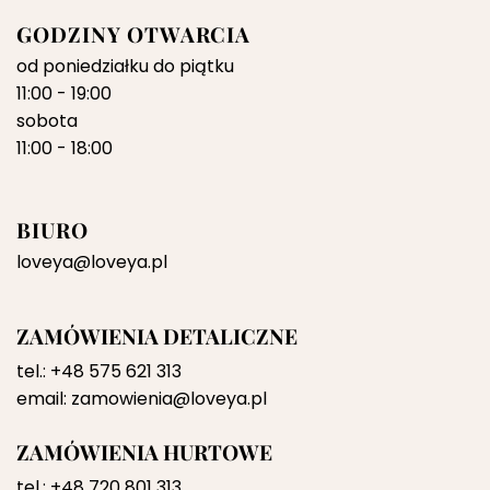
GODZINY OTWARCIA
od poniedziałku do piątku
11:00 - 19:00
sobota
11:00 - 18:00
BIURO
loveya@loveya.pl
ZAMÓWIENIA DETALICZNE
tel.:
+48 575 621 313
email:
zamowienia@loveya.pl
ZAMÓWIENIA HURTOWE
tel.:
+48 720 801 313