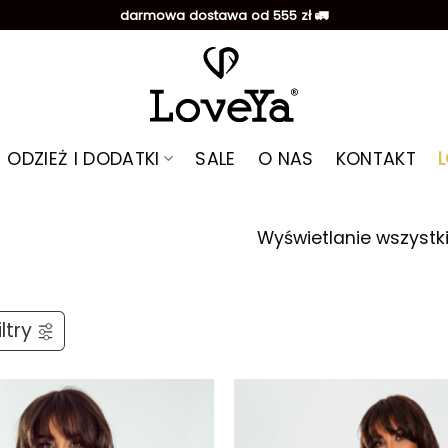
darmowa dostawa od 555 zł 🚛
ODZIEŻ I DODATKI
SALE
O NAS
KONTAKT
Wyświetlanie wszystk
ltry
Dodaj do