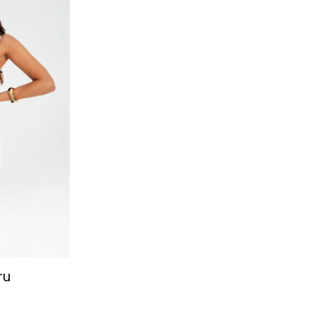
ulubionych
ru