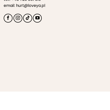
email:
hurt@loveya.pl