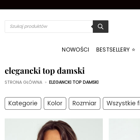
Przewiń
do
zawartości
Wyszukiwarka
produktów
NOWOŚCI
BESTSELLERY ⭐️
elegancki top damski
STRONA GŁÓWNA
»
ELEGANCKI TOP DAMSKI
Kategorie
Kolor
Rozmiar
Wszystkie fi
Dodaj do