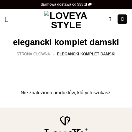
Przewiń
darmowa dostawa od 555 zł 🚛
do
zawartości
elegancki komplet damski
STRONA GŁÓWNA
»
ELEGANCKI KOMPLET DAMSKI
Nie znaleziono produktów, których szukasz.