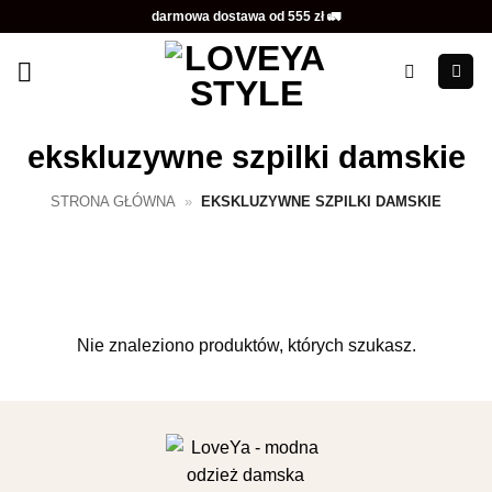
Przewiń
darmowa dostawa od 555 zł 🚛
do
zawartości
ekskluzywne szpilki damskie
STRONA GŁÓWNA
»
EKSKLUZYWNE SZPILKI DAMSKIE
Nie znaleziono produktów, których szukasz.