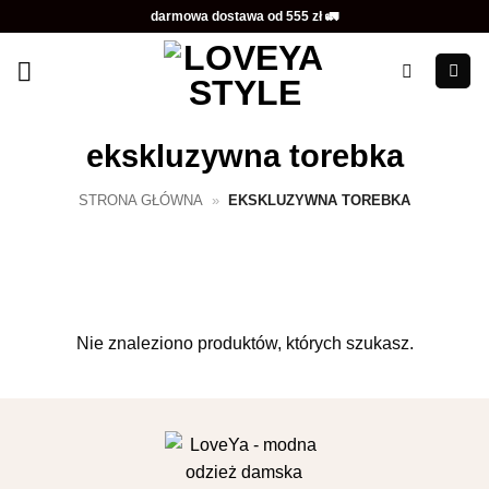
Przewiń
darmowa dostawa od 555 zł 🚛
do
zawartości
ekskluzywna torebka
STRONA GŁÓWNA
»
EKSKLUZYWNA TOREBKA
Nie znaleziono produktów, których szukasz.