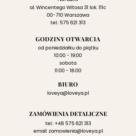
al. Wincentego Witosa 31 lok. 111c
00-710 Warszawa
tel.: 575 621 313
GODZINY OTWARCIA
od poniedziałku do piątku
10:00 - 19:00
sobota
11:00 - 18:00
BIURO
loveya@loveya.pl
ZAMÓWIENIA DETALICZNE
tel.:
+48 575 621 313
email:
zamowienia@loveya.pl