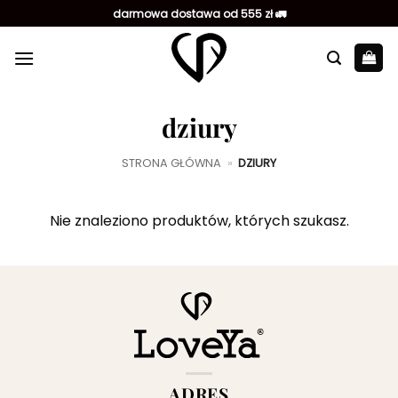
Przewiń
darmowa dostawa od 555 zł 🚛
do
zawartości
dziury
STRONA GŁÓWNA
»
DZIURY
Nie znaleziono produktów, których szukasz.
ADRES