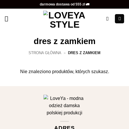
Przewiń
darmowa dostawa od 555 zł 🚛
do
zawartości
dres z zamkiem
STRONA GŁÓWNA
»
DRES Z ZAMKIEM
Nie znaleziono produktów, których szukasz.
ADRES