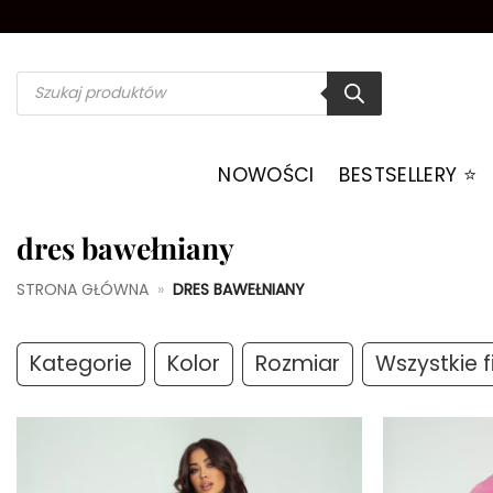
Przewiń
do
zawartości
Wyszukiwarka
produktów
NOWOŚCI
BESTSELLERY ⭐️
dres bawełniany
STRONA GŁÓWNA
»
DRES BAWEŁNIANY
Kategorie
Kolor
Rozmiar
Wszystkie fi
Dodaj do