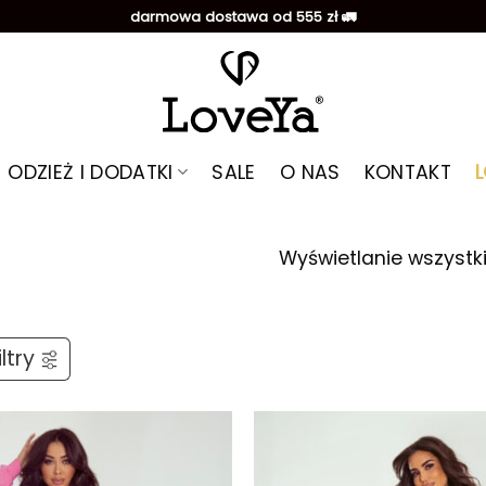
darmowa dostawa od 555 zł 🚛
ODZIEŻ I DODATKI
SALE
O NAS
KONTAKT
Wyświetlanie wszystk
ltry
Dodaj do