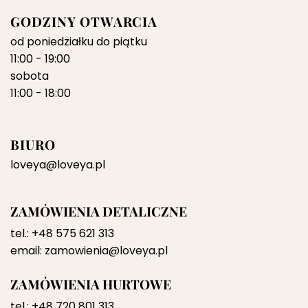
GODZINY OTWARCIA
od poniedziałku do piątku
11:00 - 19:00
sobota
11:00 - 18:00
BIURO
loveya@loveya.pl
ZAMÓWIENIA DETALICZNE
tel.:
+48 575 621 313
email:
zamowienia@loveya.pl
ZAMÓWIENIA HURTOWE
tel.:
+48 720 801 313