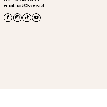
email:
hurt@loveya.pl