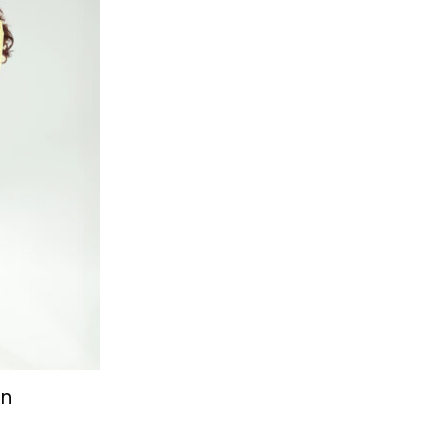
ulubionych
on