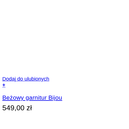
Dodaj do ulubionych
+
Ten
produkt
Beżowy garnitur Bijou
ma
549,00
zł
wiele
wariantów.
Opcje
można