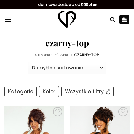
Przewiń
darmowa dostawa od 555 zł 🚛
do
zawartości
czarny-top
STRONA GŁÓWNA
»
CZARNY-TOP
Kategorie
Kolor
Wszystkie filtry
Dodaj do
Dodaj do
ulubionych
ulubionych