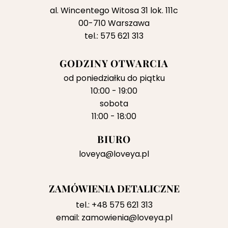
al. Wincentego Witosa 31 lok. 111c
00-710 Warszawa
tel.: 575 621 313
GODZINY OTWARCIA
od poniedziałku do piątku
10:00 - 19:00
sobota
11:00 - 18:00
BIURO
loveya@loveya.pl
ZAMÓWIENIA DETALICZNE
tel.:
+48 575 621 313
email:
zamowienia@loveya.pl