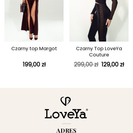
Czarny Top LoveYa
Czarny top Margot
Couture
Pierwotna
Ak
199,00
zł
299,00
zł
129,00
zł
cena
ce
wynosiła:
wyn
299,00 zł.
129
ADRES