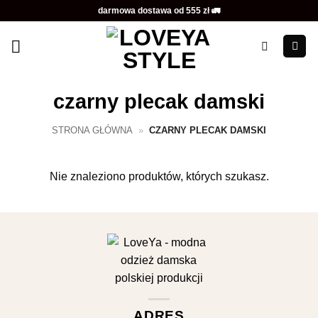
Przewiń
darmowa dostawa od 555 zł 🚛
do
zawartości
czarny plecak damski
STRONA GŁÓWNA
»
CZARNY PLECAK DAMSKI
Nie znaleziono produktów, których szukasz.
ADRES